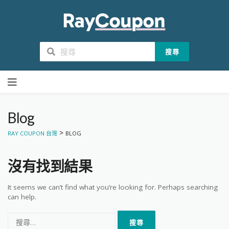
搜尋
Skip
to
content
Blog
>
RAY COUPON 台灣
BLOG
沒有找到結果
It seems we can’t find what you’re looking for. Perhaps searching
can help.
搜
尋